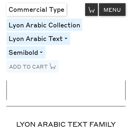
VIEW
Commercial Type
MENU
CART
Lyon Arabic Collection
Lyon Arabic Text
toggle
Semibold
toggle
ADD TO CART
Line Height
Font Size
Letter Spacing
LYON ARABIC TEXT FAMILY