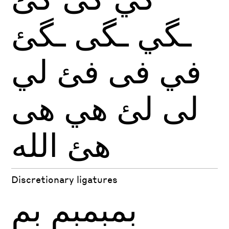
ـگي
ـگى
ـگئ
في
فى
فئ
لي
لى
لئ
هي
هى
هئ
الله
Discretionary ligatures
بمبمبم
بم