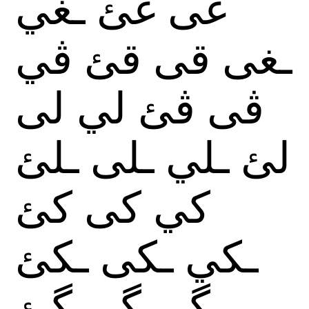
غى
غئ
ـغي
ـغى
قى
قئ
ڤي
ڤى
ڤئ
لي
لى
لئ
ـلي
ـلى
ـلئ
كي
كى
كئ
ـكي
ـكى
ـكئ
گي
گى
گئ