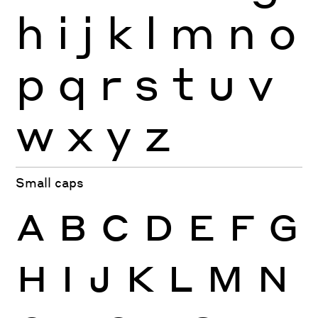
h
i
j
k
l
m
n
o
p
q
r
s
t
u
v
w
x
y
z
Small caps
A
B
C
D
E
F
G
H
I
J
K
L
M
N