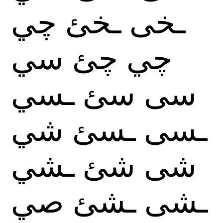
ـخى
ـخئ
چي
چي
چئ
سي
سى
سئ
ـسي
ـسى
ـسئ
شي
شى
شئ
ـشي
ـشى
ـشئ
صي