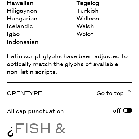
Hawaiian
Tagalog
Hiligaynon
Turkish
Hungarian
Walloon
Icelandic
Welsh
Igbo
Wolof
Indonesian
Latin script glyphs have been adjusted to
optically match the glyphs of available
non-latin scripts.
OPENTYPE
Go to top
off
All cap punctuation
¿
FISH &