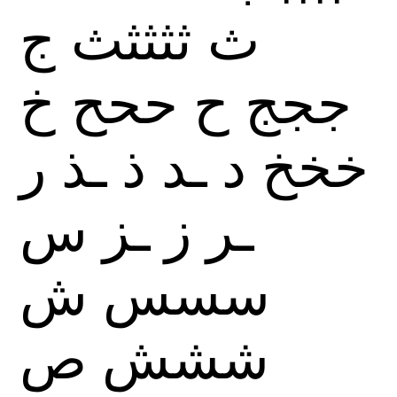
ث
ثثثثث
ج
ججج
ح
ححح
خ
خخخ
د
ـد
ذ
ـذ
ر
ـر
ز
ـز
س
سسس
ش
ششش
ص