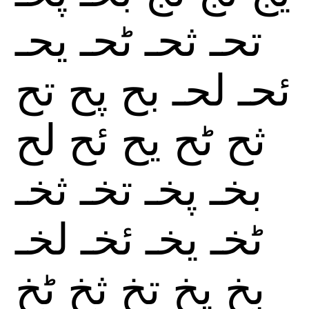
تحـ
ثحـ
ٹحـ
يحـ
ئحـ
لحـ
بح
پح
تح
ثح
ٹح
يح
ئح
لح
بخـ
پخـ
تخـ
ثخـ
ٹخـ
يخـ
ئخـ
لخـ
بخ
پخ
تخ
ثخ
ٹخ