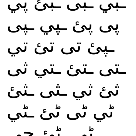
ـبي
ـبى
ـبئ
پي
پى
پئ
ـپي
ـپى
ـپئ
تى
تئ
تي
ـتى
ـتئ
ـتي
ثى
ثئ
ثي
ـثى
ـثئ
ٹي
ٹى
ٹئ
ـٹي
ـٹى
ـٹئ
جي