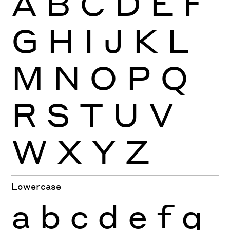
A
B
C
D
E
F
G
H
I
J
K
L
M
N
O
P
Q
R
S
T
U
V
W
X
Y
Z
Lowercase
a
b
c
d
e
f
g