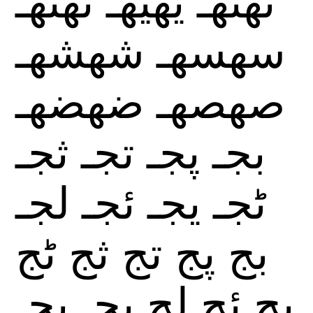
سهسهـ
شهشهـ
صهصهـ
ضهضهـ
بجـ
پجـ
تجـ
ثجـ
ٹجـ
يجـ
ئجـ
لجـ
بج
پج
تج
ثج
ٹج
يج
ئج
لج
بحـ
پحـ