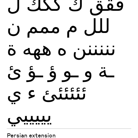
ققق
ك
ككك
ل
للل
م
ممم
ن
نننننن
ه
ههه
ة
ـة
و
ـو
ؤ
ـؤ
ئ
ئئئئئئ
ء
ي
يييييي
Persian extension