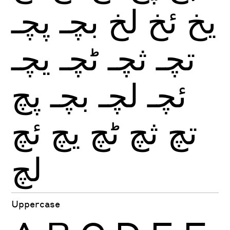
يخ
ئخ
لخ
بچـ
پچـ
تچـ
ثچـ
ٹچـ
يچـ
ئچـ
لچـ
بچـ
پچ
تچ
ثچ
ٹچ
يچ
ئچ
لچ
Uppercase