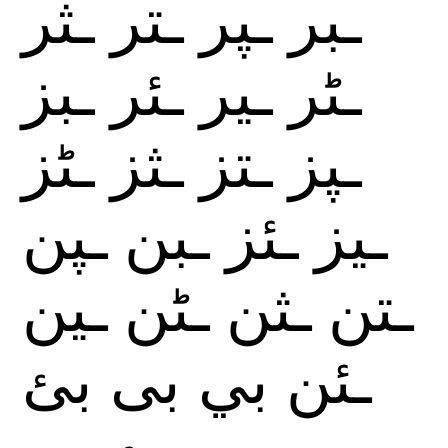
ـبر
ـپر
ـتر
ـثر
ـٹر
ـير
ـئر
ـبز
ـپز
ـتز
ـثز
ـٹز
ـيز
ـئز
ـبن
ـپن
ـتن
ـثن
ـٹن
ـين
ـئن
بي
بى
بئ