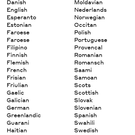
Danish
Moldavian
English
Nederlands
Esperanto
Norwegian
Estonian
Occitan
Faroese
Polish
Faroese
Portuguese
Filipino
Provencal
Finnish
Romanian
Flemish
Romansch
French
Saami
Frisian
Samoan
Friulian
Scots
Gaelic
Scottish
Galician
Slovak
German
Slovenian
Greenlandic
Spanish
Guarani
Swahili
Haitian
Swedish