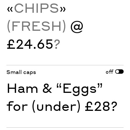
«
CHIPS
»
(FRESH)
@
£24.65
?
off
Small caps
Ham & “Eggs”
for (under) £28?