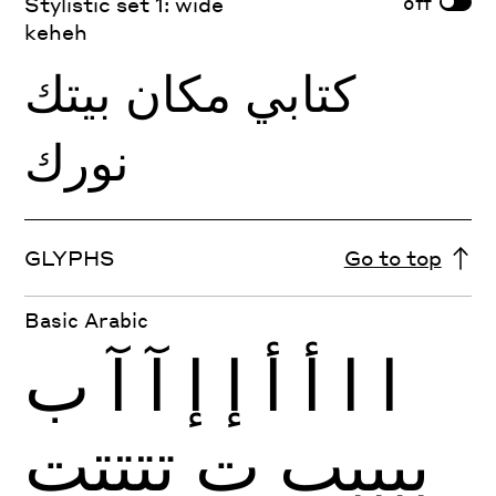
off
Stylistic set 1: wide
keheh
كتابي مكان بيتك
نورك
GLYPHS
Go to top
Basic Arabic
ا
ا
أ
أ
إ
إ
آ
آ
ب
ببببب
ت
تتتتت