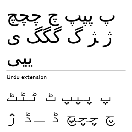
پ
پپپ
چ
چچچ
ژ
ﮋ
گ
گگگ
ی
ییی
Urdu extension
پ
پپپ
ٹ
ٹٹٹ
چ
چچچ
ڈ
ـڈ
ژ