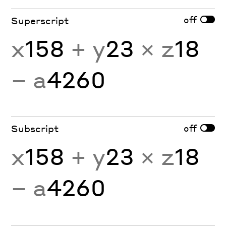
off
Superscript
x
158
+ y
23
× z
18
− a
4260
off
Subscript
x
158
+ y
23
× z
18
− a
4260