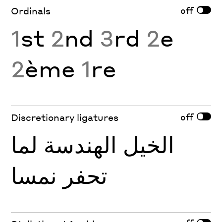
off
Ordinals
1
st
2
nd
3
rd
2
e
2
ème
1
re
off
Discretionary ligatures
الخيل الهندسة لما
تحفر نمسا