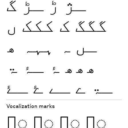
ـژ
ڑ
ـڑ
گ
گگگ
ک
ککک
ں
ـں
ہ
ہہہ
ھ
ھھھ
ۂ
ـۂ
ۃ
ـۃ
ے
ـے
ۓ
ـۓ
Vocalization marks
◌َ
◌ً
◌ِ
◌ٍ