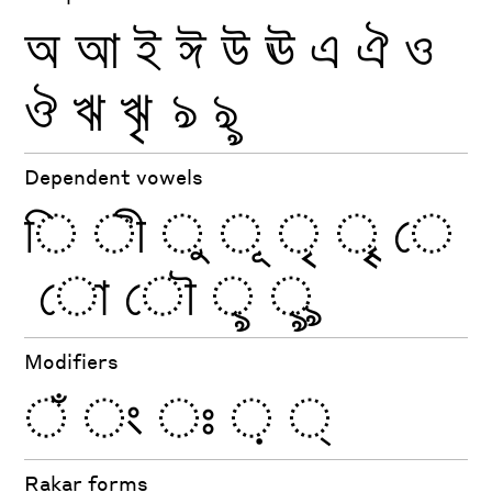
অ
আ
ই
ঈ
উ
ঊ
এ
ঐ
ও
ঔ
ঋ
ৠ
ঌ
ৡ
Dependent vowels
ি
Modifiers
ঁ
Rakar forms