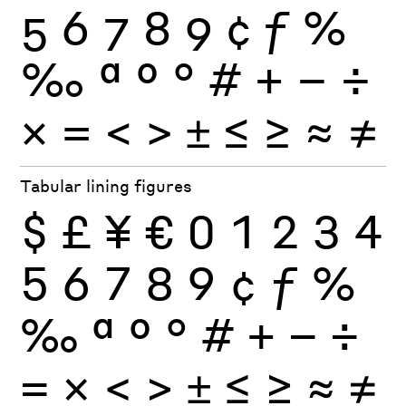
5
6
7
8
9
¢
ƒ
%
‰
ª
º
°
#
+
−
÷
×
=
<
>
±
≤
≥
≈
≠
Tabular lining figures
$
£
¥
€
0
1
2
3
4
5
6
7
8
9
¢
ƒ
%
‰
ª
º
°
#
+
−
÷
×
=
<
>
±
≤
≥
≈
≠