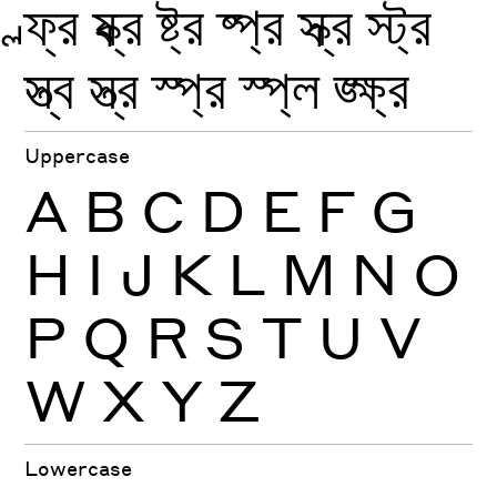
ল্ফ্র
ষ্ক্র
ষ্ট্র
ষ্প্র
স্ক্র
স্ট্র
স্ত্ব
স্ত্র
স্প্র
স্প্ল
ঙ্ক্ষ্র
Uppercase
A
B
C
D
E
F
G
H
I
J
K
L
M
N
O
P
Q
R
S
T
U
V
W
X
Y
Z
Lowercase