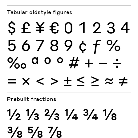
Tabular oldstyle figures
$
£
¥
€
0
1
2
3
4
5
6
7
8
9
¢
ƒ
%
‰
ª
º
°
#
+
−
÷
×
=
<
>
±
≤
≥
≈
≠
Prebuilt fractions
½
⅓
⅔
¼
¾
⅛
⅜
⅝
⅞