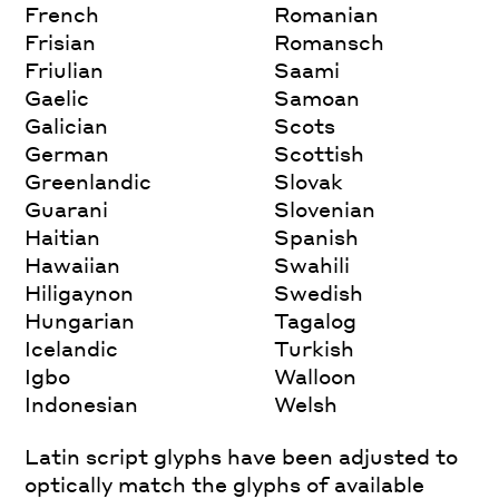
French
Romanian
Frisian
Romansch
Friulian
Saami
Gaelic
Samoan
Galician
Scots
German
Scottish
Greenlandic
Slovak
Guarani
Slovenian
Haitian
Spanish
Hawaiian
Swahili
Hiligaynon
Swedish
Hungarian
Tagalog
Icelandic
Turkish
Igbo
Walloon
Indonesian
Welsh
Latin script glyphs have been adjusted to
optically match the glyphs of available