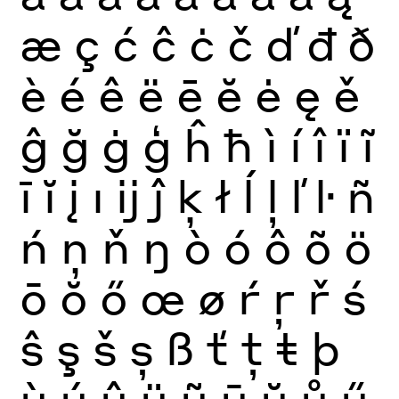
æ
ç
ć
ĉ
ċ
č
ď
đ
ð
è
é
ê
ë
ē
ĕ
ė
ę
ě
ĝ
ğ
ġ
ģ
ĥ
ħ
ì
í
î
ï
ĩ
ī
ĭ
į
ı
ĳ
ĵ
ķ
ł
ĺ
ļ
ľ
ŀ
ñ
ń
ņ
ň
ŋ
ò
ó
ô
õ
ö
ō
ŏ
ő
œ
ø
ŕ
ŗ
ř
ś
ŝ
ş
š
ș
ß
ť
ţ
ŧ
þ
ù
ú
û
ü
ũ
ū
ŭ
ů
ű