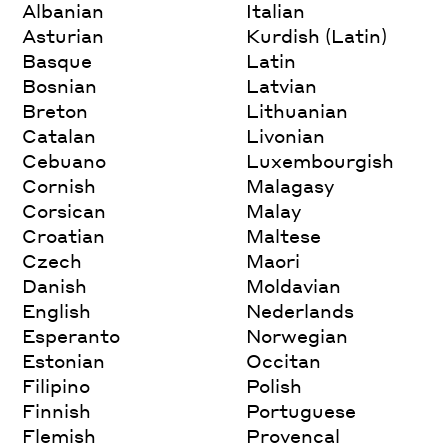
Albanian
Italian
Asturian
Kurdish (Latin)
Basque
Latin
Bosnian
Latvian
Breton
Lithuanian
Catalan
Livonian
Cebuano
Luxembourgish
Cornish
Malagasy
Corsican
Malay
Croatian
Maltese
Czech
Maori
Danish
Moldavian
English
Nederlands
Esperanto
Norwegian
Estonian
Occitan
Filipino
Polish
Finnish
Portuguese
Flemish
Provencal