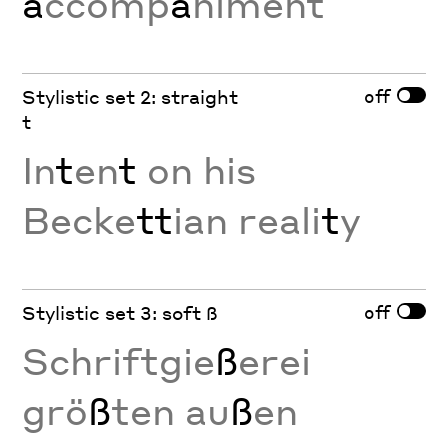
a
ccomp
a
niment
off
Stylistic set 2: straight
t
In
t
en
t
on his
Becke
tt
ian reali
t
y
off
Stylistic set 3: soft ß
Schriftgie
ß
erei
grö
ß
ten au
ß
en