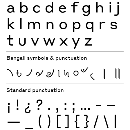
a
b
c
d
e
f
g
h
i
j
k
l
m
n
o
p
q
r
s
t
u
v
w
x
y
z
Bengali symbols & punctuation
৲
৳
৴
৵
৶
৷
৸
৹
৺
৻
।
॥
Standard punctuation
¡
!
¿
?
.
,
:
;
…
-
–
—
_
(
)
[
]
{
}
/
\
|