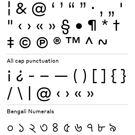
¦
&
@
‘
’
“
”
·
‚
„
'
"
‹
›
«
»
§
•
¶
*
†
‡
©
Ⓟ
®
™
^
~
All cap punctuation
¡
¿
-
–
—
(
)
[
]
{
}
/
\
|
@
‹
›
«
»
Bengali Numerals
০
১
২
৩
৪
৫
৬
৭
৮
৯