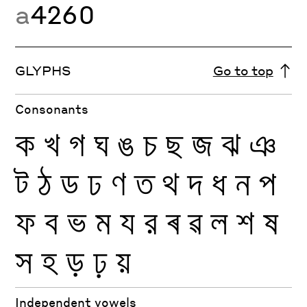
a
4260
GLYPHS
Go to top
Consonants
ক
খ
গ
ঘ
ঙ
চ
ছ
জ
ঝ
ঞ
ট
ঠ
ড
ঢ
ণ
ত
থ
দ
ধ
ন
প
ফ
ব
ভ
ম
য
র
ৰ
ৱ
ল
শ
ষ
স
হ
ড়
ঢ়
য়
Independent vowels