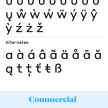
ų
ŵ
ẁ
ẃ
ẅ
ý
ÿ
ŷ
ỳ
ź
ż
ž
Alternates
a
à
á
â
ã
ä
å
ā
ă
ą
t
ţ
ť
ŧ
ß