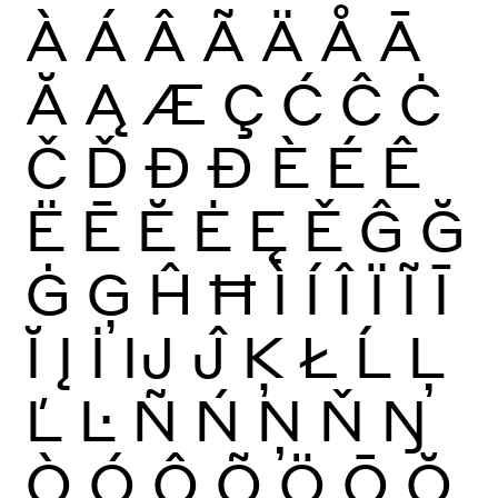
À
Á
Â
Ã
Ä
Å
Ā
Ă
Ą
Æ
Ç
Ć
Ĉ
Ċ
Č
Ď
Đ
Ð
È
É
Ê
Ë
Ē
Ĕ
Ė
Ę
Ě
Ĝ
Ğ
Ġ
Ģ
Ĥ
Ħ
Ì
Í
Î
Ï
Ĩ
Ī
Ĭ
Į
İ
Ĳ
Ĵ
Ķ
Ł
Ĺ
Ļ
Ľ
Ŀ
Ñ
Ń
Ņ
Ň
Ŋ
Ò
Ó
Ô
Õ
Ö
Ō
Ŏ