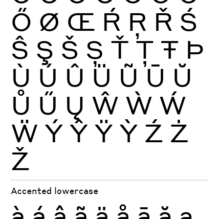
Ő
Ø
Œ
Ŕ
Ŗ
Ř
Ś
Ŝ
Ş
Š
Ș
Ť
Ţ
Ŧ
Þ
Ù
Ú
Û
Ü
Ũ
Ū
Ŭ
Ů
Ű
Ų
Ŵ
Ẁ
Ẃ
Ẅ
Ý
Ŷ
Ÿ
Ỳ
Ź
Ż
Ž
Accented lowercase
à
á
â
ã
ä
å
ā
ă
ą