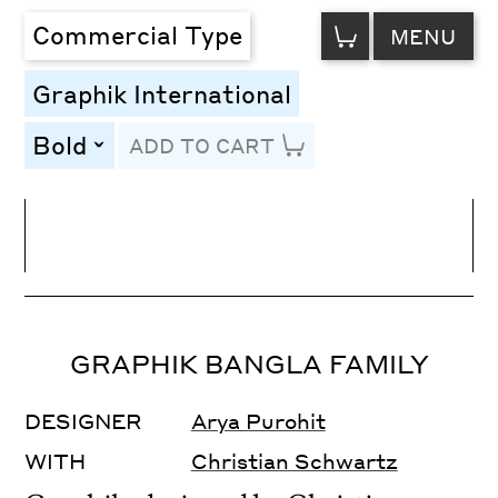
VIEW
Commercial Type
MENU
CART
Graphik International
Bold
ADD TO CART
toggle
Line Height
Font Size
Letter Spacing
GRAPHIK BANGLA FAMILY
DESIGNER
Arya Purohit
WITH
Christian Schwartz