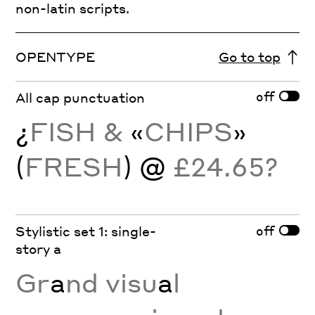
non-latin scripts.
OPENTYPE
Go to top
off
All cap punctuation
¿
FISH &
«
CHIPS
»
(
FRESH
) @
£24.65?
off
Stylistic set 1: single-
story a
Gr
a
nd visu
a
l