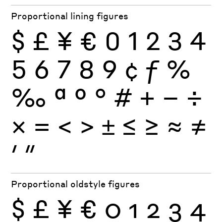
Proportional lining figures
$
£
¥
€
0
1
2
3
4
5
6
7
8
9
¢
ƒ
%
‰
ª
º
°
#
+
−
÷
×
=
<
>
±
≤
≥
≈
≠
′
″
Proportional oldstyle figures
$
£
¥
€
0
1
2
3
4