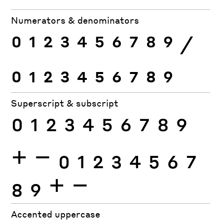
Numerators & denominators
0
1
2
3
4
5
6
7
8
9
⁄
0
1
2
3
4
5
6
7
8
9
Superscript & subscript
0
1
2
3
4
5
6
7
8
9
+
−
0
1
2
3
4
5
6
7
8
9
+
−
Accented uppercase