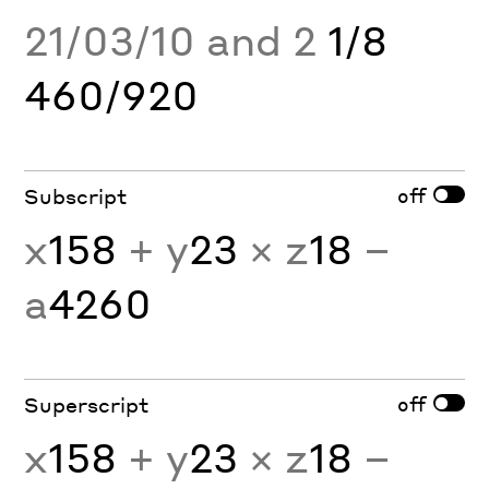
21/03/10 and 2
1/8
460/920
off
Subscript
x
158
+ y
23
× z
18
−
a
4260
off
Superscript
x
158
+ y
23
× z
18
−