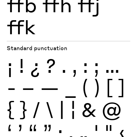
ffb
ffh
ffj
ffk
Standard punctuation
¡
!
¿
?
.
,
:
;
…
-
–
—
_
(
)
[
]
{
}
/
\
|
¦
&
@
‘
’
“
”
·
‚
„
'
"
‹