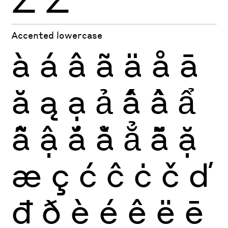
Accented lowercase
à
á
â
ã
ä
å
ā
ă
ą
ạ
ả
ấ
ầ
ẩ
ẫ
ậ
ắ
ằ
ẳ
ẵ
ặ
æ
ç
ć
ĉ
ċ
č
ď
đ
ð
è
é
ê
ë
ē