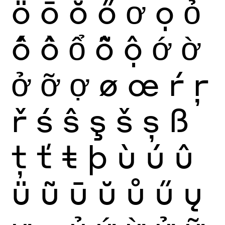
ö
ō
ŏ
ő
ơ
ọ
ỏ
ố
ồ
ổ
ỗ
ộ
ớ
ờ
ở
ỡ
ợ
ø
œ
ŕ
ŗ
ř
ś
ŝ
ş
š
ș
ß
ţ
ť
ŧ
þ
ù
ú
û
ü
ũ
ū
ŭ
ů
ű
ų