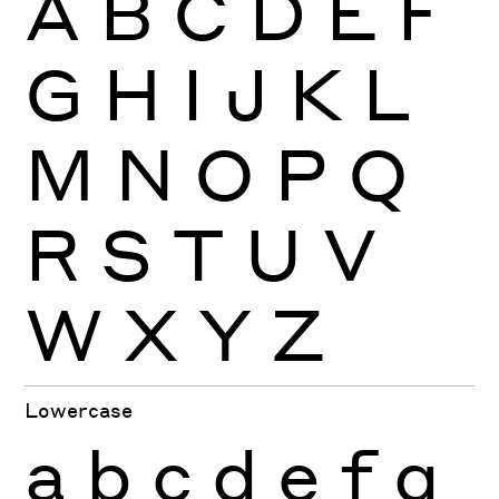
A
B
C
D
E
F
G
H
I
J
K
L
M
N
O
P
Q
R
S
T
U
V
W
X
Y
Z
Lowercase
a
b
c
d
e
f
g