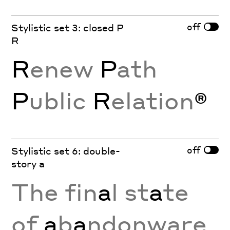
off
Stylistic set 3: closed P
R
R
enew
P
ath
P
ublic
R
elation
®
off
Stylistic set 6: double-
story a
The fin
a
l st
a
te
of
a
b
a
ndonware