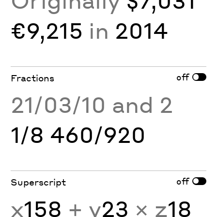
Originally
$7,031
€9,215
in
2014
off
Fractions
21/03/10 and 2
1/8 460/920
off
Superscript
x
158
+ y
23
× z
18