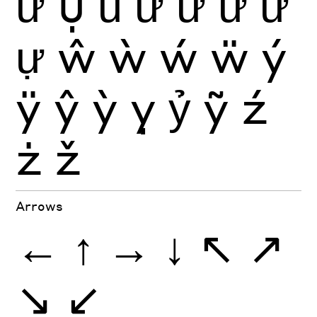
ư
ụ
ủ
ứ
ừ
ử
ữ
ự
ŵ
ẁ
ẃ
ẅ
ý
ÿ
ŷ
ỳ
ỵ
ỷ
ỹ
ź
ż
ž
Arrows
←
↑
→
↓
↖
↗
↘
↙