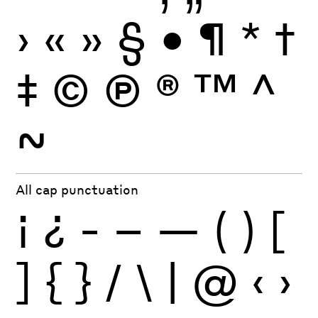
›
«
»
§
•
¶
*
†
‡
©
Ⓟ
®
™
^
~
All cap punctuation
¡
¿
-
–
—
(
)
[
]
{
}
/
\
|
@
‹
›