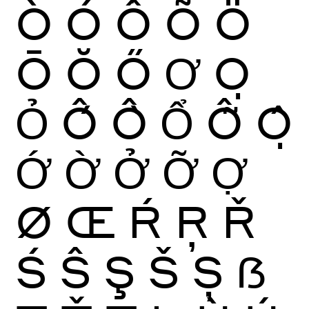
Ò
Ó
Ô
Õ
Ö
Ō
Ŏ
Ő
Ơ
Ọ
Ỏ
Ố
Ồ
Ổ
Ỗ
Ộ
Ớ
Ờ
Ở
Ỡ
Ợ
Ø
Œ
Ŕ
Ŗ
Ř
Ś
Ŝ
Ş
Š
Ș
ẞ