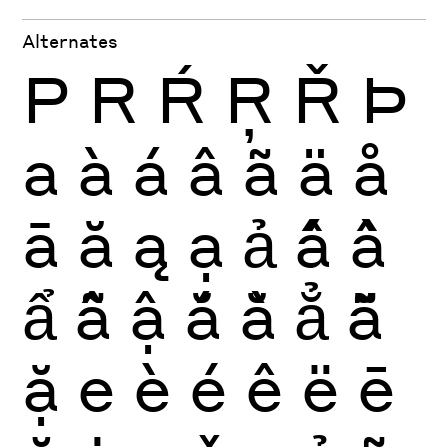
Alternates
P
R
Ŕ
Ŗ
Ř
Þ
a
à
á
â
ã
ä
å
ā
ă
ą
ạ
ả
ấ
ầ
ẩ
ẫ
ậ
ắ
ằ
ẳ
ẵ
ặ
e
è
é
ê
ë
ē