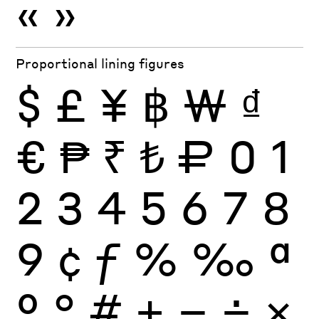
«
»
Proportional lining figures
$
£
¥
฿
₩
₫
€
₱
₹
₺
₽
0
1
2
3
4
5
6
7
8
9
¢
ƒ
%
‰
ª
º
°
#
+
−
÷
×