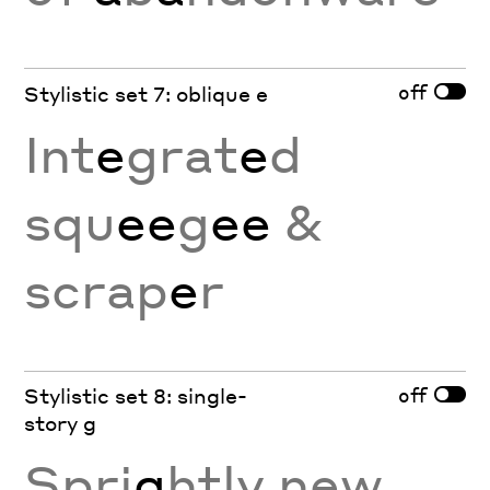
off
Stylistic set 7: oblique e
Int
e
grat
e
d
squ
ee
g
ee
&
scrap
e
r
off
Stylistic set 8: single-
story g
Spri
g
htly new