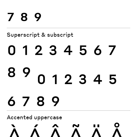
7
8
9
Superscript & subscript
0
1
2
3
4
5
6
7
8
9
0
1
2
3
4
5
6
7
8
9
Accented uppercase
À
Á
Â
Ã
Ä
Å