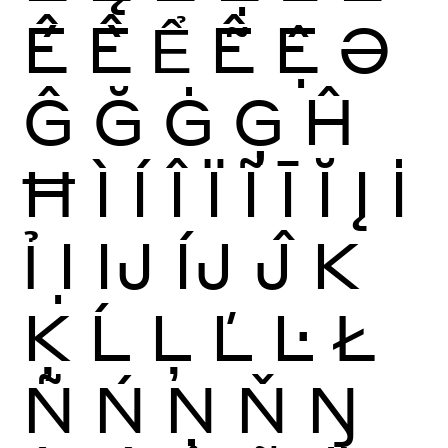
Ế
Ề
Ể
Ễ
Ệ
Ə
Ĝ
Ğ
Ġ
Ģ
Ĥ
Ħ
Ì
Í
Î
Ï
Ĩ
Ī
Ĭ
Į
İ
Ỉ
Ị
Ĳ
ÍJ
Ĵ
K
Ķ
Ĺ
Ļ
Ľ
Ŀ
Ł
Ñ
Ń
Ņ
Ň
Ŋ