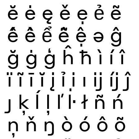
ĕ
ė
ę
ě
ẹ
ẻ
ẽ
ế
ề
ể
ễ
ệ
ə
ĝ
ğ
ġ
ģ
ĥ
ħ
ì
í
î
ï
ĩ
ī
ĭ
į
ỉ
ị
ı
ĳ
íj
ĵ
ȷ
ķ
ĺ
ļ
ľ
ŀ
ł
ñ
ń
ņ
ň
ŋ
ò
ó
ô
õ