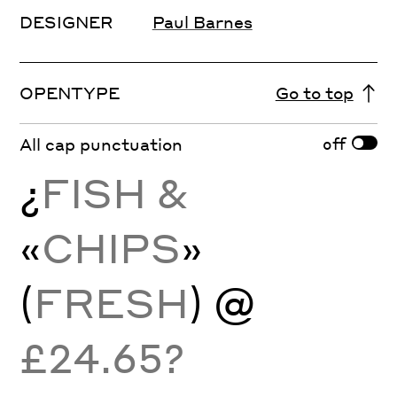
DESIGNER
Paul Barnes
OPENTYPE
Go to top
off
All cap punctuation
¿
FISH &
«
CHIPS
»
(
FRESH
) @
£24.65?