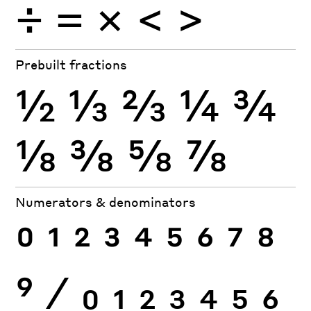
÷
×
=
<
>
Prebuilt fractions
½
⅓
⅔
¼
¾
⅛
⅜
⅝
⅞
Numerators & denominators
0
1
2
3
4
5
6
7
8
9
⁄
0
1
2
3
4
5
6