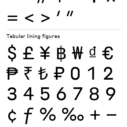
=
<
>
′
″
Tabular lining figures
$
£
¥
฿
₩
₫
€
₱
₹
₺
₽
0
1
2
3
4
5
6
7
8
9
¢
ƒ
%
‰
+
−