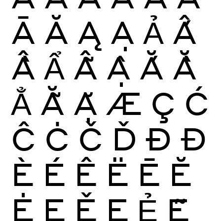
Ā
Ă
Ą
Ạ
Ả
Ấ
Ầ
Ẩ
Ẫ
Ậ
Ắ
Ằ
Ẳ
Ẵ
Ặ
Æ
Ç
Ć
Ĉ
Ċ
Č
Ď
Ð
Đ
È
É
Ê
Ë
Ē
Ĕ
Ė
Ę
Ě
Ẹ
Ẻ
Ẽ