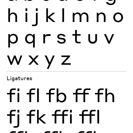
h
i
j
k
l
m
n
o
p
q
r
s
t
u
v
w
x
y
z
Ligatures
fi
fl
fb
ff
fh
fj
fk
ffi
ffl