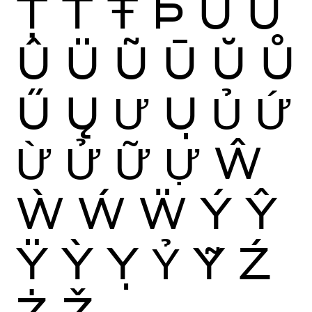
Ţ
Ť
Ŧ
Þ
Ù
Ú
Û
Ü
Ũ
Ū
Ŭ
Ů
Ű
Ų
Ư
Ụ
Ủ
Ứ
Ừ
Ử
Ữ
Ự
Ŵ
Ẁ
Ẃ
Ẅ
Ý
Ŷ
Ÿ
Ỳ
Ỵ
Ỷ
Ỹ
Ź
Ż
Ž