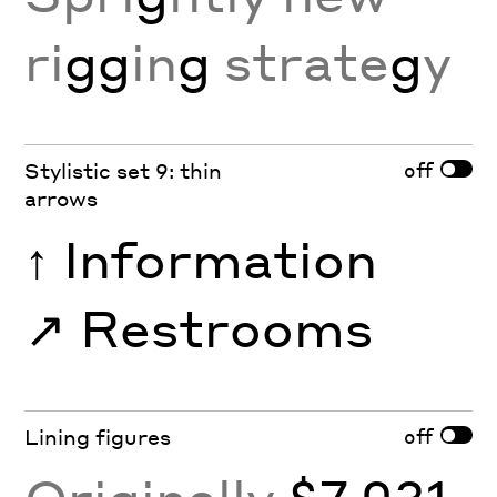
ri
gg
in
g
strate
g
y
off
Stylistic set 9: thin
arrows
↑
Information
↗︎
Restrooms
off
Lining figures