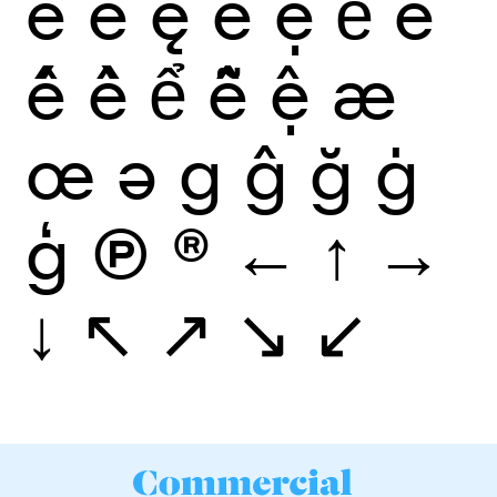
ĕ
ė
ę
ě
ẹ
ẻ
ẽ
ế
ề
ể
ễ
ệ
æ
œ
ə
g
ĝ
ğ
ġ
ģ
Ⓟ
®
←
↑
→
↓
↖
↗
↘
↙