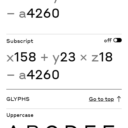
− a
4260
off
Subscript
x
158
+ y
23
× z
18
− a
4260
GLYPHS
Go to top
Uppercase