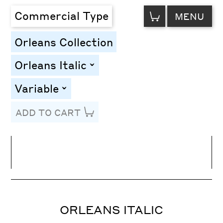
VIEW
Commercial Type
MENU
CART
Orleans Collection
Orleans Italic
toggle
Variable
toggle
ADD TO CART
Line Height
Font Size
Letter Spacing
ORLEANS ITALIC